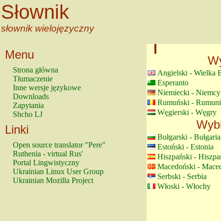
Słownik
słownik wielojęzyczny
Menu
Wy
Strona główna
Angielski - Wielka 
Tłumaczenie
Esperanto
Inne wersje językowe
Niemiecki - Niemcy
Downloads
Rumuński - Rumuni
Zapytania
Węgierski - Węgry
Shcho LJ
Wybi
Linki
Bułgarski - Bułgaria
Open source translator "Pere"
Estoński - Estonia
Ruthenia - virtual Rus'
Hiszpański - Hiszpa
Portal Lingwistyczny
Macedoński - Mace
Ukrainian Linux User Group
Serbski - Serbia
Ukrainian Mozilla Project
Włoski - Włochy