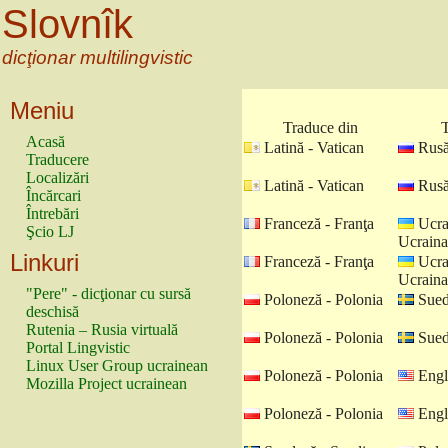
Slovnîk
dicţionar multilingvistic
Meniu
Traduce din
T
Acasă
Latină - Vatican
Rusă
Traducere
Localizări
Latină - Vatican
Rusă
Încărcari
Întrebări
Franceză - Franţa
Ucra
Şcio LJ
Ucraina
Linkuri
Franceză - Franţa
Ucra
Ucraina
"Pere" - dicţionar cu sursă
Poloneză - Polonia
Sued
deschisă
Rutenia – Rusia virtuală
Poloneză - Polonia
Sued
Portal Lingvistic
Linux User Group ucrainean
Poloneză - Polonia
Engl
Mozilla Project ucrainean
Poloneză - Polonia
Engl