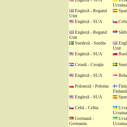
Ucraina
Engleză - Regatul
Spani
Unit
Engleză - SUA
Cehă
Engleză - Regatul
Sârbă
Unit
Suedeză - Suedia
Engl
Unit
Engleză - SUA
Rusă
Croată - Croaţia
Sued
Engleză - SUA
Belar
Poloneză - Polonia
Finl
Finland
Engleză - SUA
Spani
Cehă - Cehia
Ucra
Ucraina
Germană -
Ucra
Germania
Ucraina