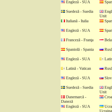
Engleză - SUA
Spani
Suedeză - Suedia
Engl
Unit
Italiană - Italia
Spani
Engleză - SUA
Spani
Franceză - Franţa
Belar
Spaniolă - Spania
Rusă
Engleză - SUA
Latin
Latină - Vatican
Rusă
Engleză - SUA
Slova
Suedeză - Suedia
Engl
Unit
Danemarcă -
Croat
Daneză
Engleză - SUA
Ucra
Ucraina