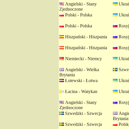
Angielski - Stany
Ukrai
Zjednoczone
Polski - Polska
Ukrai
Polski - Polska
Rosyj
Hiszpański - Hiszpania
Rosyj
Hiszpański - Hiszpania
Rosyj
Niemiecki - Niemcy
Ukrai
Angielski - Wielka
Szwed
Brytania
Łotewski - Łotwa
Ukrai
Łacina - Watykan
Ukrai
Angielski - Stany
Rosyj
Zjednoczone
Szwedzki - Szwecja
Angie
Brytania
Szwedzki - Szwecja
Polski