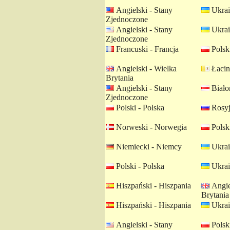
Angielski - Stany
Ukrai
Zjednoczone
Angielski - Stany
Ukrai
Zjednoczone
Francuski - Francja
Polski
Angielski - Wielka
Łacin
Brytania
Angielski - Stany
Białor
Zjednoczone
Polski - Polska
Rosyj
Norweski - Norwegia
Polski
Niemiecki - Niemcy
Ukrai
Polski - Polska
Ukrai
Hiszpański - Hiszpania
Angie
Brytania
Hiszpański - Hiszpania
Ukrai
Angielski - Stany
Polski