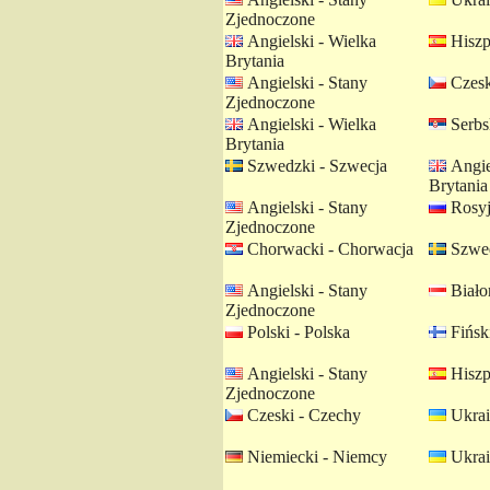
Zjednoczone
Angielski - Wielka
Hiszp
Brytania
Angielski - Stany
Czesk
Zjednoczone
Angielski - Wielka
Serbsk
Brytania
Szwedzki - Szwecja
Angie
Brytania
Angielski - Stany
Rosyj
Zjednoczone
Chorwacki - Chorwacja
Szwed
Angielski - Stany
Białor
Zjednoczone
Polski - Polska
Fiński
Angielski - Stany
Hiszp
Zjednoczone
Czeski - Czechy
Ukrai
Niemiecki - Niemcy
Ukrai