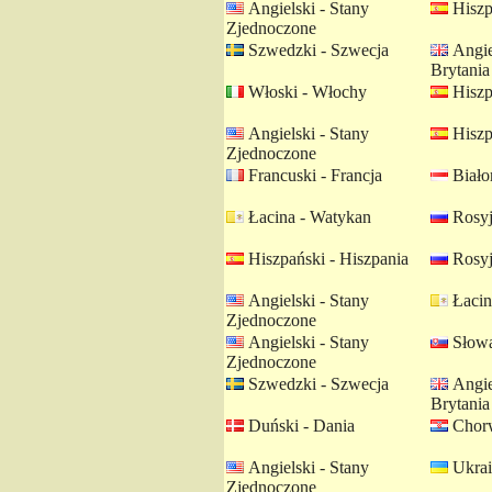
Angielski - Stany
Hiszp
Zjednoczone
Szwedzki - Szwecja
Angie
Brytania
Włoski - Włochy
Hiszp
Angielski - Stany
Hiszp
Zjednoczone
Francuski - Francja
Białor
Łacina - Watykan
Rosyj
Hiszpański - Hiszpania
Rosyj
Angielski - Stany
Łacin
Zjednoczone
Angielski - Stany
Słowa
Zjednoczone
Szwedzki - Szwecja
Angie
Brytania
Duński - Dania
Chorw
Angielski - Stany
Ukrai
Zjednoczone