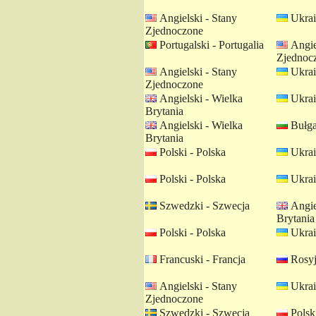
Angielski - Stany
Ukrai
Zjednoczone
Portugalski - Portugalia
Angie
Zjednoc
Angielski - Stany
Ukrai
Zjednoczone
Angielski - Wielka
Ukrai
Brytania
Angielski - Wielka
Bułgar
Brytania
Polski - Polska
Ukrai
Polski - Polska
Ukrai
Szwedzki - Szwecja
Angie
Brytania
Polski - Polska
Ukrai
Francuski - Francja
Rosyj
Angielski - Stany
Ukrai
Zjednoczone
Szwedzki - Szwecja
Polski