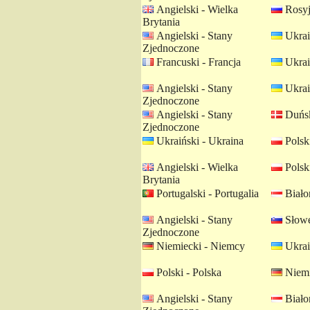
Angielski - Wielka
Rosyj
Brytania
Angielski - Stany
Ukrai
Zjednoczone
Francuski - Francja
Ukrai
Angielski - Stany
Ukrai
Zjednoczone
Angielski - Stany
Duńsk
Zjednoczone
Ukraiński - Ukraina
Polski
Angielski - Wielka
Polski
Brytania
Portugalski - Portugalia
Białor
Angielski - Stany
Słowe
Zjednoczone
Niemiecki - Niemcy
Ukrai
Polski - Polska
Niemi
Angielski - Stany
Białor