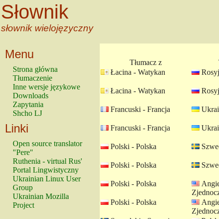
Słownik
słownik wielojęzyczny
Menu
Tłumacz z
Strona główna
Łacina - Watykan
Rosyj
Tłumaczenie
Inne wersje językowe
Łacina - Watykan
Rosyj
Downloads
Zapytania
Francuski - Francja
Ukrai
Shcho LJ
Linki
Francuski - Francja
Ukrai
Open source translator
Polski - Polska
Szwed
"Pere"
Ruthenia - virtual Rus'
Polski - Polska
Szwed
Portal Lingwistyczny
Ukrainian Linux User
Polski - Polska
Angie
Group
Zjednoc
Ukrainian Mozilla
Polski - Polska
Angie
Project
Zjednoc