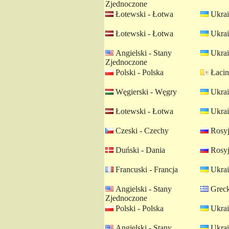
Zjednoczone
Łotewski - Łotwa
Ukrai
Łotewski - Łotwa
Ukrai
Angielski - Stany
Ukrai
Zjednoczone
Polski - Polska
Łacin
Węgierski - Węgry
Ukrai
Łotewski - Łotwa
Ukrai
Czeski - Czechy
Rosyj
Duński - Dania
Rosyj
Francuski - Francja
Ukrai
Angielski - Stany
Greck
Zjednoczone
Polski - Polska
Ukrai
Angielski - Stany
Ukrai