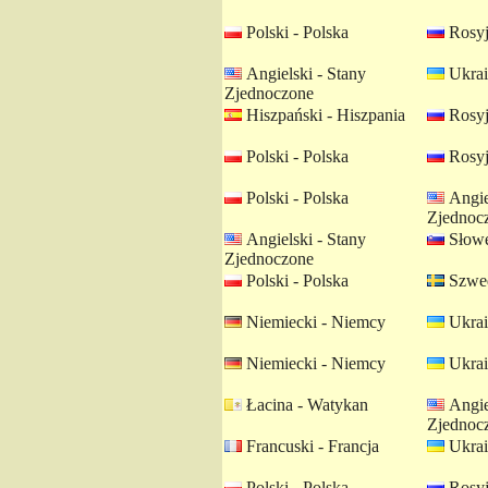
Polski - Polska
Rosyj
Angielski - Stany
Ukrai
Zjednoczone
Hiszpański - Hiszpania
Rosyj
Polski - Polska
Rosyj
Polski - Polska
Angie
Zjednoc
Angielski - Stany
Słowe
Zjednoczone
Polski - Polska
Szwed
Niemiecki - Niemcy
Ukrai
Niemiecki - Niemcy
Ukrai
Łacina - Watykan
Angie
Zjednoc
Francuski - Francja
Ukrai
Polski - Polska
Rosyj