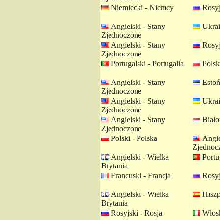
Niemiecki - Niemcy
Rosyj
Angielski - Stany
Ukrai
Zjednoczone
Angielski - Stany
Rosyj
Zjednoczone
Portugalski - Portugalia
Polski
Angielski - Stany
Estońs
Zjednoczone
Angielski - Stany
Ukrai
Zjednoczone
Angielski - Stany
Białor
Zjednoczone
Polski - Polska
Angie
Zjednoc
Angielski - Wielka
Portug
Brytania
Francuski - Francja
Rosyj
Angielski - Wielka
Hiszp
Brytania
Rosyjski - Rosja
Włosk