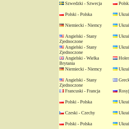
Szwedzki - Szwecja
Polski
Polski - Polska
Ukrai
Niemiecki - Niemcy
Ukrai
Angielski - Stany
Ukrai
Zjednoczone
Angielski - Stany
Ukrai
Zjednoczone
Angielski - Wielka
Holen
Brytania
Niemiecki - Niemcy
Ukrai
Angielski - Stany
Greck
Zjednoczone
Francuski - Francja
Rosyj
Polski - Polska
Ukrai
Czeski - Czechy
Ukrai
Polski - Polska
Ukrai