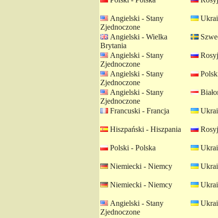
Angielski - Stany
Ukrai
Zjednoczone
Angielski - Wielka
Szwed
Brytania
Angielski - Stany
Rosyj
Zjednoczone
Angielski - Stany
Polski
Zjednoczone
Angielski - Stany
Białor
Zjednoczone
Francuski - Francja
Ukrai
Hiszpański - Hiszpania
Rosyj
Polski - Polska
Ukrai
Niemiecki - Niemcy
Ukrai
Niemiecki - Niemcy
Ukrai
Angielski - Stany
Ukrai
Zjednoczone