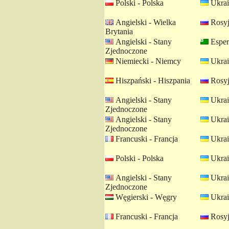
Polski - Polska
Ukrai
Angielski - Wielka
Rosyj
Brytania
Angielski - Stany
Esper
Zjednoczone
Niemiecki - Niemcy
Ukrai
Hiszpański - Hiszpania
Rosyj
Angielski - Stany
Ukrai
Zjednoczone
Angielski - Stany
Ukrai
Zjednoczone
Francuski - Francja
Ukrai
Polski - Polska
Ukrai
Angielski - Stany
Ukrai
Zjednoczone
Węgierski - Węgry
Ukrai
Francuski - Francja
Rosyj