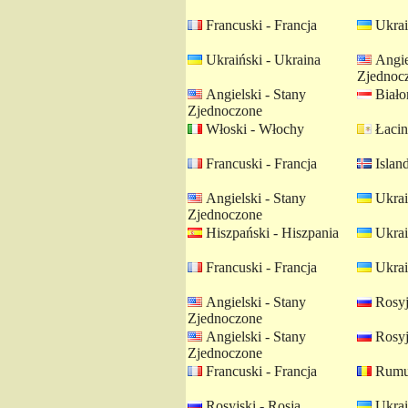
Francuski - Francja
Ukrai
Ukraiński - Ukraina
Angie
Zjednoc
Angielski - Stany
Białor
Zjednoczone
Włoski - Włochy
Łacin
Francuski - Francja
Island
Angielski - Stany
Ukrai
Zjednoczone
Hiszpański - Hiszpania
Ukrai
Francuski - Francja
Ukrai
Angielski - Stany
Rosyj
Zjednoczone
Angielski - Stany
Rosyj
Zjednoczone
Francuski - Francja
Rumuń
Rosyjski - Rosja
Ukrai