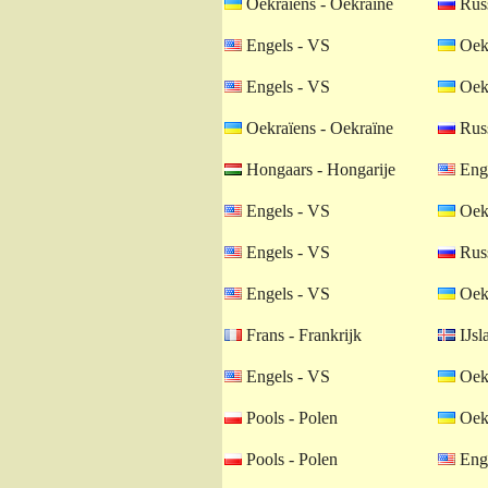
Oekraïens - Oekraïne
Russ
Engels - VS
Oekr
Engels - VS
Oekr
Oekraïens - Oekraïne
Russ
Hongaars - Hongarije
Enge
Engels - VS
Oekr
Engels - VS
Russ
Engels - VS
Oekr
Frans - Frankrijk
IJsl
Engels - VS
Oekr
Pools - Polen
Oekr
Pools - Polen
Enge