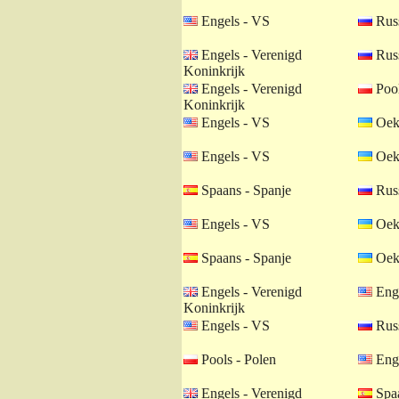
Engels - VS
Russ
Engels - Verenigd
Russ
Koninkrijk
Engels - Verenigd
Pool
Koninkrijk
Engels - VS
Oekr
Engels - VS
Oekr
Spaans - Spanje
Russ
Engels - VS
Oekr
Spaans - Spanje
Oekr
Engels - Verenigd
Enge
Koninkrijk
Engels - VS
Russ
Pools - Polen
Enge
Engels - Verenigd
Spaa