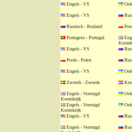
Engels - VS
Oekr
Engels - VS
Russ
Russisch - Rusland
Pool
Portugees - Portugal
Enge
Konink
Engels - VS
Russ
Pools - Polen
Russ
Engels - VS
Oekr
Zweeds - Zweeds
Kroa
Engels - Verenigd
Oekr
Koninkrijk
Engels - Verenigd
Oekr
Koninkrijk
Engels - VS
Russ
Engels - Verenigd
Russ