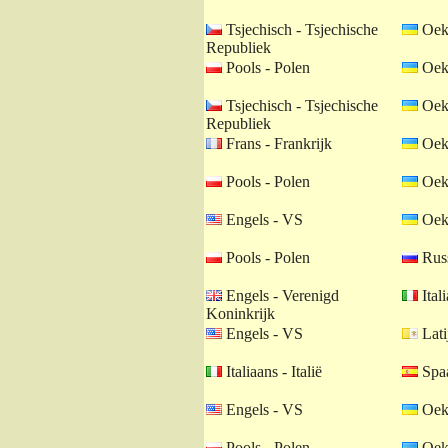
Tsjechisch - Tsjechische
Oekr
Republiek
Pools - Polen
Oekr
Tsjechisch - Tsjechische
Oekr
Republiek
Frans - Frankrijk
Oekr
Pools - Polen
Oekr
Engels - VS
Oekr
Pools - Polen
Russ
Engels - Verenigd
Itali
Koninkrijk
Engels - VS
Lati
Italiaans - Italië
Spaa
Engels - VS
Oekr
Pools - Polen
Oekr