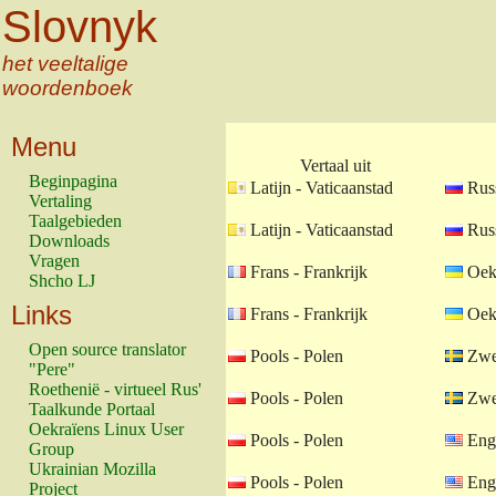
Slovnyk
het veeltalige
woordenboek
Menu
Vertaal uit
Beginpagina
Latijn - Vaticaanstad
Russ
Vertaling
Taalgebieden
Latijn - Vaticaanstad
Russ
Downloads
Vragen
Frans - Frankrijk
Oekr
Shcho LJ
Links
Frans - Frankrijk
Oekr
Open source translator
Pools - Polen
Zwe
"Pere"
Roethenië - virtueel Rus'
Pools - Polen
Zwe
Taalkunde Portaal
Oekraïens Linux User
Pools - Polen
Enge
Group
Ukrainian Mozilla
Pools - Polen
Enge
Project