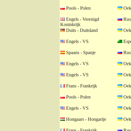
Pools - Polen
Oekr
Engels - Verenigd
Russ
Koninkrijk
Duits - Duitsland
Oekr
Engels - VS
Espe
Spaans - Spanje
Russ
Engels - VS
Oekr
Engels - VS
Oekr
Frans - Frankrijk
Oekr
Pools - Polen
Oekr
Engels - VS
Oekr
Hongaars - Hongarije
Oekr
Frans - Frankrijk
Russ