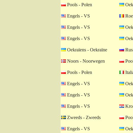
Pools - Polen
Oekr
Engels - VS
Roe
Engels - VS
Oekr
Engels - VS
Oekr
Oekraïens - Oekraïne
Russ
Noors - Noorwegen
Pool
Pools - Polen
Itali
Engels - VS
Oekr
Engels - VS
Oekr
Engels - VS
Kroa
Zweeds - Zweeds
Pool
Engels - VS
Oekr