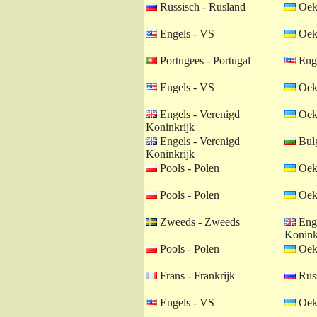
Russisch - Rusland
Oekr
Engels - VS
Oekr
Portugees - Portugal
Enge
Engels - VS
Oekr
Engels - Verenigd
Oekr
Koninkrijk
Engels - Verenigd
Bulg
Koninkrijk
Pools - Polen
Oekr
Pools - Polen
Oekr
Zweeds - Zweeds
Enge
Konink
Pools - Polen
Oekr
Frans - Frankrijk
Russ
Engels - VS
Oekr