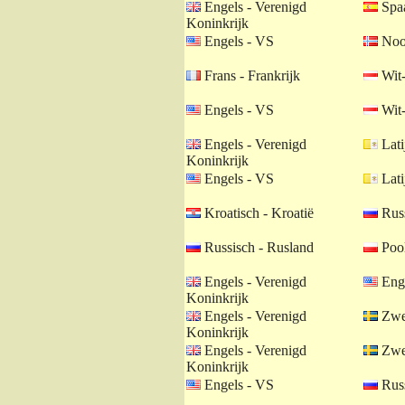
Engels - Verenigd
Spaa
Koninkrijk
Engels - VS
Noo
Frans - Frankrijk
Wit-
Engels - VS
Wit-
Engels - Verenigd
Lati
Koninkrijk
Engels - VS
Lati
Kroatisch - Kroatië
Russ
Russisch - Rusland
Pool
Engels - Verenigd
Enge
Koninkrijk
Engels - Verenigd
Zwe
Koninkrijk
Engels - Verenigd
Zwe
Koninkrijk
Engels - VS
Russ