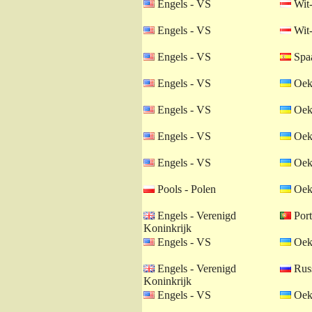
Engels - VS
Wit-
Engels - VS
Wit-
Engels - VS
Spaa
Engels - VS
Oekr
Engels - VS
Oekr
Engels - VS
Oekr
Engels - VS
Oekr
Pools - Polen
Oekr
Engels - Verenigd
Port
Koninkrijk
Engels - VS
Oekr
Engels - Verenigd
Russ
Koninkrijk
Engels - VS
Oekr