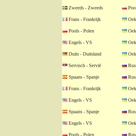
Zweeds - Zweeds
Pool
Frans - Frankrijk
Oekr
Pools - Polen
Oekr
Engels - VS
Oekr
Duits - Duitsland
Oekr
Servisch - Servië
Russ
Spaans - Spanje
Russ
Frans - Frankrijk
Oekr
Engels - VS
Oekr
Spaans - Spanje
Russ
Engels - VS
Oekr
Pools - Polen
Russ