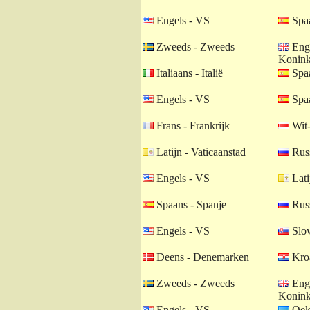
Engels - VS
Spaa
Zweeds - Zweeds
Enge
Konink
Italiaans - Italië
Spaa
Engels - VS
Spaa
Frans - Frankrijk
Wit-
Latijn - Vaticaanstad
Russ
Engels - VS
Lati
Spaans - Spanje
Russ
Engels - VS
Slow
Deens - Denemarken
Kroa
Zweeds - Zweeds
Enge
Konink
Engels - VS
Oekr