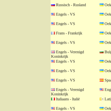
Russisch - Rusland
Oekr
Engels - VS
Oekr
Engels - VS
Oekr
Frans - Frankrijk
Oekr
Engels - VS
Oekr
Engels - Verenigd
Bulg
Koninkrijk
Engels - VS
Oekr
Engels - VS
Oekr
Engels - VS
Spaa
Engels - Verenigd
Enge
Koninkrijk
Italiaans - Italië
Lati
Engels - VS
Oekr