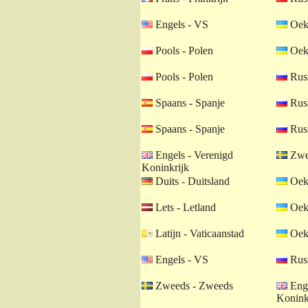
Engels - VS
Oekr
Pools - Polen
Oekr
Pools - Polen
Russ
Spaans - Spanje
Russ
Spaans - Spanje
Russ
Engels - Verenigd
Zwe
Koninkrijk
Duits - Duitsland
Oekr
Lets - Letland
Oekr
Latijn - Vaticaanstad
Oekr
Engels - VS
Russ
Zweeds - Zweeds
Enge
Konink