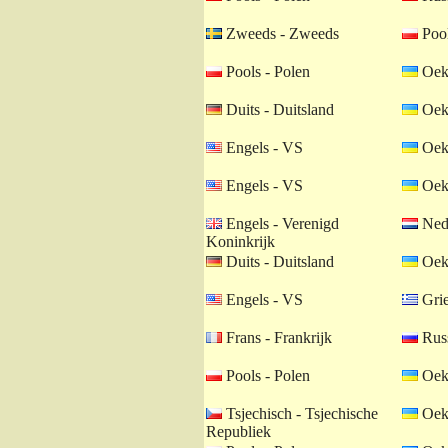
Zweeds - Zweeds
Pool
Pools - Polen
Oekr
Duits - Duitsland
Oekr
Engels - VS
Oekr
Engels - VS
Oekr
Engels - Verenigd
Nede
Koninkrijk
Duits - Duitsland
Oekr
Engels - VS
Grie
Frans - Frankrijk
Russ
Pools - Polen
Oekr
Tsjechisch - Tsjechische
Oekr
Republiek