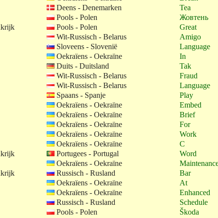
Deens - Denemarken
Tea
Pools - Polen
Жовтень
krijk
Pools - Polen
Great
Wit-Russisch - Belarus
Amigo
Sloveens - Slovenië
Language
Oekraïens - Oekraïne
In
Duits - Duitsland
Tak
Wit-Russisch - Belarus
Fraud
Wit-Russisch - Belarus
Language
Spaans - Spanje
Play
Oekraïens - Oekraïne
Embed
Oekraïens - Oekraïne
Brief
Oekraïens - Oekraïne
For
Oekraïens - Oekraïne
Work
Oekraïens - Oekraïne
C
krijk
Portugees - Portugal
Word
Oekraïens - Oekraïne
Maintenanc
krijk
Russisch - Rusland
Bar
Oekraïens - Oekraïne
At
Oekraïens - Oekraïne
Enhanced
Russisch - Rusland
Schedule
Pools - Polen
Škoda