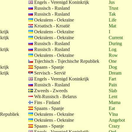
Engels - Verenigd Koninkrijk
Jus
Russisch - Rusland
Trust
Russisch - Rusland
Tak
Oekraïens - Oekraïne
Life
Kroatisch - Kroatië
Mat
krijk
Oekraïens - Oekraïne
I
krijk
Oekraïens - Oekraïne
Current
Russisch - Rusland
During
krijk
Russisch - Rusland
Log
Oekraïens - Oekraïne
Row
Tsjechisch - Tsjechische Republiek
One
krijk
Spaans - Spanje
Dog
krijk
Servisch - Servië
Dream
Engels - Verenigd Koninkrijk
Fart
Russisch - Rusland
Pain
Zweeds - Zweeds
Slab
Wit-Russisch - Belarus
Lent
Fins - Finland
Mama
Spaans - Spanje
Eat
 Republiek
Oekraïens - Oekraïne
Vlna
Oekraïens - Oekraïne
Angebot
Spaans - Spanje
Crazy
Engels - Verenigd Koninkrijk
Ord