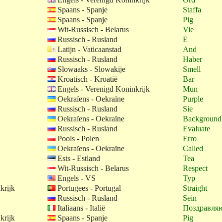
Spaans - Spanje
Staffa
Spaans - Spanje
Pig
Wit-Russisch - Belarus
Vie
Russisch - Rusland
E
Latijn - Vaticaanstad
And
Russisch - Rusland
Haber
Slowaaks - Slowakije
Smell
Kroatisch - Kroatië
Bar
Engels - Verenigd Koninkrijk
Mun
Oekraïens - Oekraïne
Purple
Russisch - Rusland
Sie
Oekraïens - Oekraïne
Background
Russisch - Rusland
Evaluate
Pools - Polen
Erro
Oekraïens - Oekraïne
Called
Ests - Estland
Tea
Wit-Russisch - Belarus
Respect
Engels - VS
Typ
krijk
Portugees - Portugal
Straight
Russisch - Rusland
Sein
Italiaans - Italië
Поздравля
krijk
Spaans - Spanje
Pig