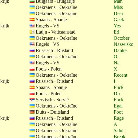
krijk
Bulgaars - Bulgarije
Man
Oekraïens - Oekraïne
Miss
Oekraïens - Oekraïne
Dear
Spaans - Spanje
Geek
krijk
Engels - VS
Yes
Latijn - Vaticaanstad
Ed
Oekraïens - Oekraïne
October
Engels - VS
Nazwisko
Russisch - Rusland
Danke
Oekraïens - Oekraïne
Of
Engels - VS
Na
Pools - Polen
X
Oekraïens - Oekraïne
Recent
krijk
Russisch - Rusland
I
Spaans - Spanje
Fuck
Pools - Polen
Du
Servisch - Servië
Fuck
Oekraïens - Oekraïne
Egal
Duits - Duitsland
Foot
krijk
Russisch - Rusland
Rage
Oekraïens - Oekraïne
A
Oekraïens - Oekraïne
Salut
Oekraïens - Oekraïne
Break