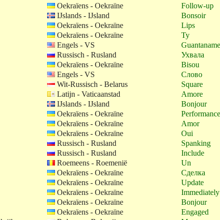
Oekraïens - Oekraïne
Follow-up
IJslands - IJsland
Bonsoir
Oekraïens - Oekraïne
Lips
Oekraïens - Oekraïne
Ty
Engels - VS
Guantaname
Russisch - Rusland
Ухвала
Oekraïens - Oekraïne
Bisou
Engels - VS
Слово
Wit-Russisch - Belarus
Square
Latijn - Vaticaanstad
Amore
IJslands - IJsland
Bonjour
Oekraïens - Oekraïne
Performanc
Oekraïens - Oekraïne
Amor
Oekraïens - Oekraïne
Oui
Russisch - Rusland
Spanking
Russisch - Rusland
Include
Roemeens - Roemenië
Un
Oekraïens - Oekraïne
Сделка
Oekraïens - Oekraïne
Update
Oekraïens - Oekraïne
Immediately
Oekraïens - Oekraïne
Bonjour
Oekraïens - Oekraïne
Engaged