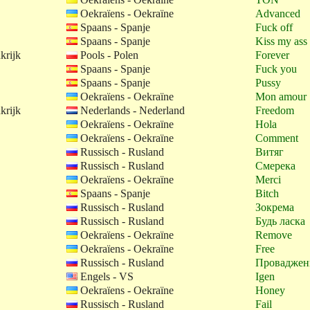
Oekraïens - Oekraïne
Advanced
Spaans - Spanje
Fuck off
Spaans - Spanje
Kiss my ass
krijk
Pools - Polen
Forever
Spaans - Spanje
Fuck you
Spaans - Spanje
Pussy
Oekraïens - Oekraïne
Mon amour
krijk
Nederlands - Nederland
Freedom
Oekraïens - Oekraïne
Hola
Oekraïens - Oekraïne
Comment
Russisch - Rusland
Витяг
Russisch - Rusland
Смерека
Oekraïens - Oekraïne
Merci
Spaans - Spanje
Bitch
Russisch - Rusland
Зокрема
Russisch - Rusland
Будь ласка
Oekraïens - Oekraïne
Remove
Oekraïens - Oekraïne
Free
Russisch - Rusland
Проваджен
Engels - VS
Igen
Oekraïens - Oekraïne
Honey
Russisch - Rusland
Fail