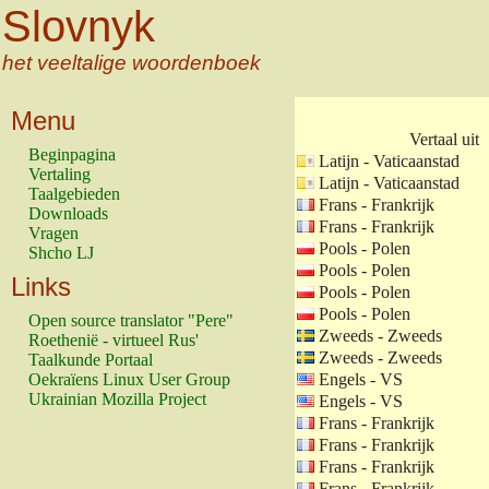
Slovnyk
het veeltalige woordenboek
Menu
Vertaal uit
Beginpagina
Latijn - Vaticaanstad
Vertaling
Latijn - Vaticaanstad
Taalgebieden
Frans - Frankrijk
Downloads
Frans - Frankrijk
Vragen
Pools - Polen
Shcho LJ
Pools - Polen
Links
Pools - Polen
Pools - Polen
Open source translator "Pere"
Zweeds - Zweeds
Roethenië - virtueel Rus'
Zweeds - Zweeds
Taalkunde Portaal
Oekraïens Linux User Group
Engels - VS
Ukrainian Mozilla Project
Engels - VS
Frans - Frankrijk
Frans - Frankrijk
Frans - Frankrijk
Frans - Frankrijk