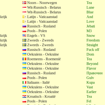
Noors - Noorwegen
Tea
Wit-Russisch - Belarus
Lune
Wit-Russisch - Belarus
Blue
krijk
Latijn - Vaticaanstad
And
Latijn - Vaticaanstad
Love
Russisch - Rusland
Jebati
Pools - Polen
M3
krijk
Engels - VS
Snow
krijk
Zweeds - Zweeds
Freedom
krijk
Zweeds - Zweeds
Straight
Russisch - Rusland
Fuck off
Oekraïens - Oekraïne
Dom
Roemeens - Roemenië
Tea
Oekraïens - Oekraïne
Beyond
Oekraïens - Oekraïne
Flavor
Russisch - Rusland
Правочин
Pools - Polen
Gulv
Italiaans - Italië
Kupa
Oekraïens - Oekraïne
Vast
Oekraïens - Oekraïne
Earlier
Kroatisch - Kroatië
Tea
Pools - Polen
Fel