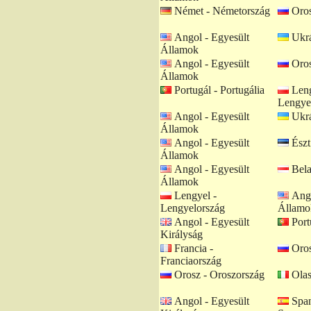
Német - Németország
Oros
Angol - Egyesült
Ukrá
Államok
Angol - Egyesült
Oros
Államok
Portugál - Portugália
Leng
Lengye
Angol - Egyesült
Ukrá
Államok
Angol - Egyesült
Észt
Államok
Angol - Egyesült
Bela
Államok
Lengyel -
Ango
Lengyelország
Államo
Angol - Egyesült
Portu
Királyság
Francia -
Oros
Franciaország
Orosz - Oroszország
Olas
Angol - Egyesült
Span