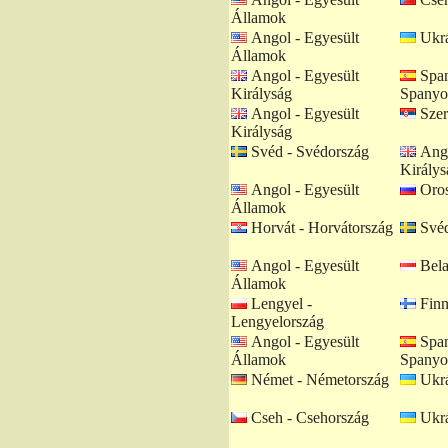
Államok
Angol - Egyesült
Ukrá
Államok
Angol - Egyesült
Span
Királyság
Spanyo
Angol - Egyesült
Szer
Királyság
Svéd - Svédország
Ango
Királys
Angol - Egyesült
Oros
Államok
Horvát - Horvátország
Svéd
Angol - Egyesült
Bela
Államok
Lengyel -
Finn
Lengyelország
Angol - Egyesült
Span
Államok
Spanyo
Német - Németország
Ukrá
Cseh - Csehország
Ukrá