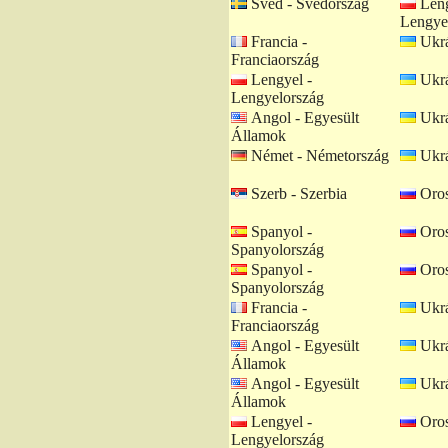
Svéd - Svédország
Leng
Lengye
Francia -
Ukrá
Franciaország
Lengyel -
Ukrá
Lengyelország
Angol - Egyesült
Ukrá
Államok
Német - Németország
Ukrá
Szerb - Szerbia
Oros
Spanyol -
Oros
Spanyolország
Spanyol -
Oros
Spanyolország
Francia -
Ukrá
Franciaország
Angol - Egyesült
Ukrá
Államok
Angol - Egyesült
Ukrá
Államok
Lengyel -
Oros
Lengyelország