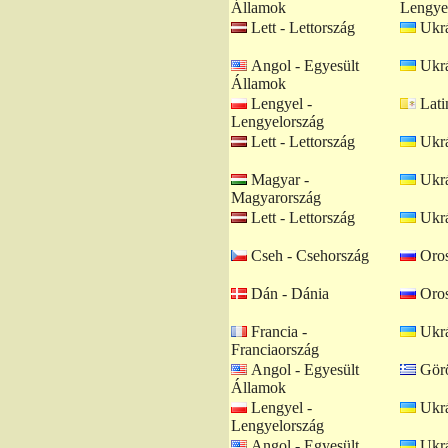
Államok
Lengye
Lett - Lettország
Ukrá
Angol - Egyesült
Ukrá
Államok
Lengyel -
Lati
Lengyelország
Lett - Lettország
Ukrá
Magyar -
Ukrá
Magyarország
Lett - Lettország
Ukrá
Cseh - Csehország
Oros
Dán - Dánia
Oros
Francia -
Ukrá
Franciaország
Angol - Egyesült
Görö
Államok
Lengyel -
Ukrá
Lengyelország
Angol - Egyesült
Ukrá