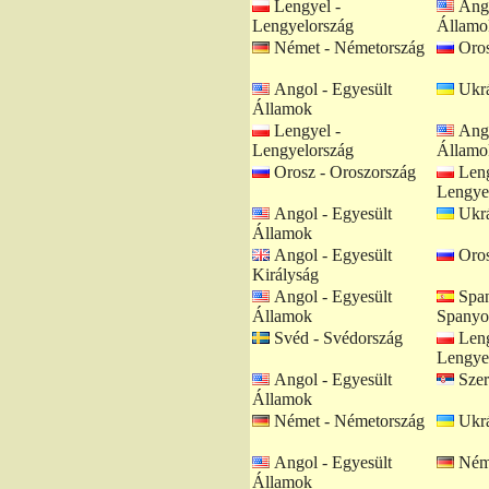
Lengyel -
Ango
Lengyelország
Államo
Német - Németország
Oros
Angol - Egyesült
Ukrá
Államok
Lengyel -
Ango
Lengyelország
Államo
Orosz - Oroszország
Leng
Lengye
Angol - Egyesült
Ukrá
Államok
Angol - Egyesült
Oros
Királyság
Angol - Egyesült
Span
Államok
Spanyo
Svéd - Svédország
Leng
Lengye
Angol - Egyesült
Szer
Államok
Német - Németország
Ukrá
Angol - Egyesült
Néme
Államok