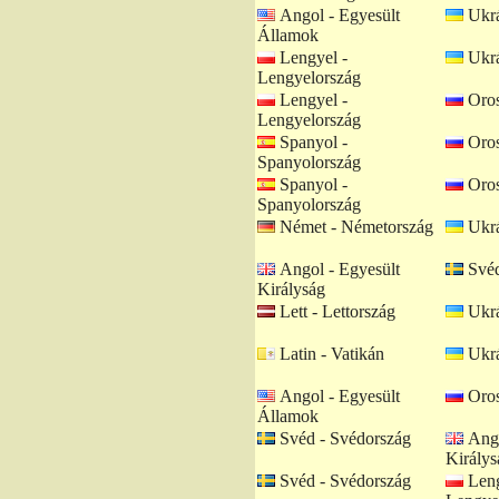
Angol - Egyesült
Ukrá
Államok
Lengyel -
Ukrá
Lengyelország
Lengyel -
Oros
Lengyelország
Spanyol -
Oros
Spanyolország
Spanyol -
Oros
Spanyolország
Német - Németország
Ukrá
Angol - Egyesült
Svéd
Királyság
Lett - Lettország
Ukrá
Latin - Vatikán
Ukrá
Angol - Egyesült
Oros
Államok
Svéd - Svédország
Ango
Királys
Svéd - Svédország
Leng