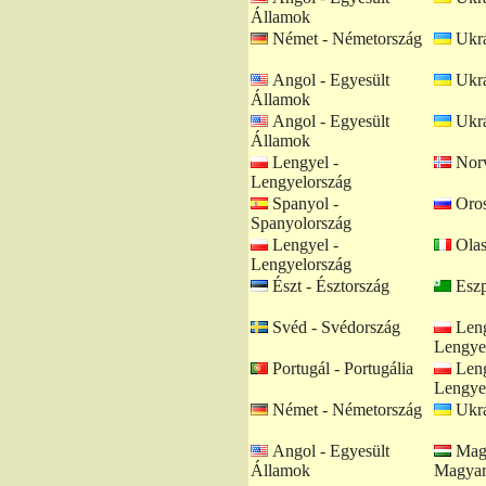
Államok
Német - Németország
Ukrá
Angol - Egyesült
Ukrá
Államok
Angol - Egyesült
Ukrá
Államok
Lengyel -
Norv
Lengyelország
Spanyol -
Oros
Spanyolország
Lengyel -
Olas
Lengyelország
Észt - Észtország
Eszp
Svéd - Svédország
Leng
Lengye
Portugál - Portugália
Leng
Lengye
Német - Németország
Ukrá
Angol - Egyesült
Magy
Államok
Magyar