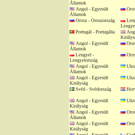
Államok
Angol - Egyesült
Oros
Államok
Orosz - Oroszország
Leng
Lengye
Portugál - Portugália
Ango
Királys
Angol - Egyesült
Oros
Államok
Lengyel -
Oros
Lengyelország
Angol - Egyesült
Ukrá
Államok
Angol - Egyesült
Ukrá
Királyság
Svéd - Svédország
Horv
Angol - Egyesült
Ukrá
Királyság
Angol - Egyesült
Oros
Államok
Angol - Egyesült
Oros
Királyság
Angol - Egyesült
Cseh