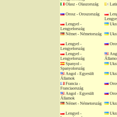
Olasz - Olaszország
Lati
Orosz - Oroszország
Leng
Lengye
Lengyel -
Ukrá
Lengyelország
Német - Németország
Ukrá
Lengyel -
Oros
Lengyelország
Lengyel -
Ango
Lengyelország
Államo
Spanyol -
Ukrá
Spanyolország
Angol - Egyesült
Ukrá
Államok
Francia -
Oros
Franciaország
Angol - Egyesült
Oros
Államok
Német - Németország
Ukrá
Lengyel -
Ukrá