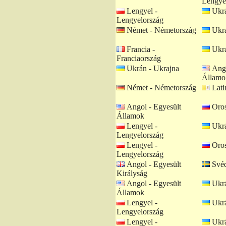
Lengye
Lengyel -
Ukrá
Lengyelország
Német - Németország
Ukrá
Francia -
Ukrá
Franciaország
Ukrán - Ukrajna
Ango
Államo
Német - Németország
Lati
Angol - Egyesült
Oros
Államok
Lengyel -
Ukrá
Lengyelország
Lengyel -
Oros
Lengyelország
Angol - Egyesült
Svéd
Királyság
Angol - Egyesült
Ukrá
Államok
Lengyel -
Ukrá
Lengyelország
Lengyel -
Ukrá