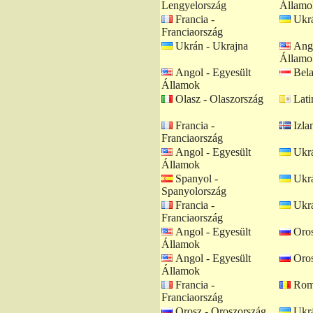
Lengyelország
Államo
Francia -
Ukrá
Franciaország
Ukrán - Ukrajna
Ango
Államo
Angol - Egyesült
Bela
Államok
Olasz - Olaszország
Lati
Francia -
Izlan
Franciaország
Angol - Egyesült
Ukrá
Államok
Spanyol -
Ukrá
Spanyolország
Francia -
Ukrá
Franciaország
Angol - Egyesült
Oros
Államok
Angol - Egyesült
Oros
Államok
Francia -
Romá
Franciaország
Orosz - Oroszország
Ukrá