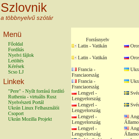
Szlovnik
a többnyelvű szótár
Menü
Forrásnyelv
Főoldal
Latin - Vatikán
Oros
Fordítás
Nyelvi fájlok
Latin - Vatikán
Oros
Letöltés
Kérések
Francia -
Ukrá
Scso LJ
Franciaország
Linkek
Francia -
Ukrá
Franciaország
"Pere" - Nyílt forrású fordító
Lengyel -
Svéd
Ruthenia - virtuális Rusz
Lengyelország
Nyelvészeti Portál
Lengyel -
Svéd
Ukrán Linux Felhasználói
Lengyelország
Csoport
Lengyel -
Ango
Ukrán Mozilla Projekt
Lengyelország
Államo
Lengyel -
Ango
Lengyelország
Államo