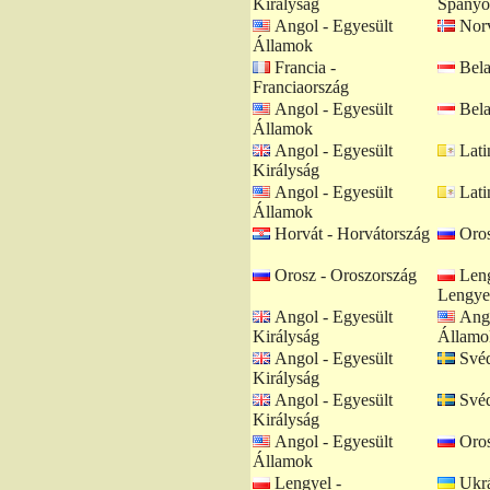
Királyság
Spanyo
Angol - Egyesült
Norv
Államok
Francia -
Bela
Franciaország
Angol - Egyesült
Bela
Államok
Angol - Egyesült
Lati
Királyság
Angol - Egyesült
Lati
Államok
Horvát - Horvátország
Oros
Orosz - Oroszország
Leng
Lengye
Angol - Egyesült
Ango
Királyság
Államo
Angol - Egyesült
Svéd
Királyság
Angol - Egyesült
Svéd
Királyság
Angol - Egyesült
Oros
Államok
Lengyel -
Ukrá