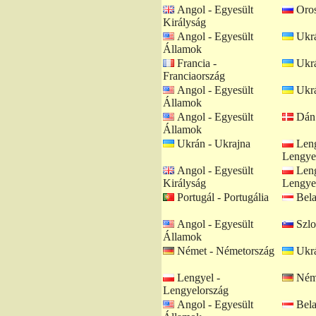
Angol - Egyesült
Oros
Királyság
Angol - Egyesült
Ukrá
Államok
Francia -
Ukrá
Franciaország
Angol - Egyesült
Ukrá
Államok
Angol - Egyesült
Dán 
Államok
Ukrán - Ukrajna
Leng
Lengye
Angol - Egyesült
Leng
Királyság
Lengye
Portugál - Portugália
Bela
Angol - Egyesült
Szlo
Államok
Német - Németország
Ukrá
Lengyel -
Néme
Lengyelország
Angol - Egyesült
Bela