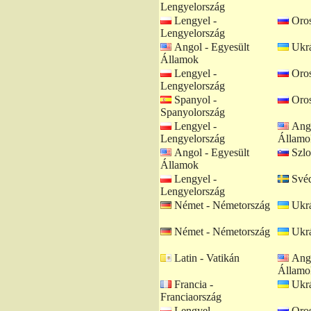
Lengyelország
Lengyel -
Oros
Lengyelország
Angol - Egyesült
Ukrá
Államok
Lengyel -
Oros
Lengyelország
Spanyol -
Oros
Spanyolország
Lengyel -
Ango
Lengyelország
Államo
Angol - Egyesült
Szlo
Államok
Lengyel -
Svéd
Lengyelország
Német - Németország
Ukrá
Német - Németország
Ukrá
Latin - Vatikán
Ango
Államo
Francia -
Ukrá
Franciaország
Lengyel -
Oros