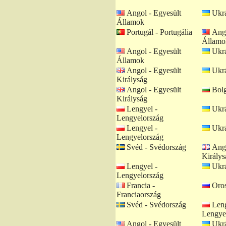
Angol - Egyesült
Ukrá
Államok
Portugál - Portugália
Ango
Államo
Angol - Egyesült
Ukrá
Államok
Angol - Egyesült
Ukrá
Királyság
Angol - Egyesült
Bolg
Királyság
Lengyel -
Ukrá
Lengyelország
Lengyel -
Ukrá
Lengyelország
Svéd - Svédország
Ango
Királys
Lengyel -
Ukrá
Lengyelország
Francia -
Oros
Franciaország
Svéd - Svédország
Leng
Lengye
Angol - Egyesült
Ukrá