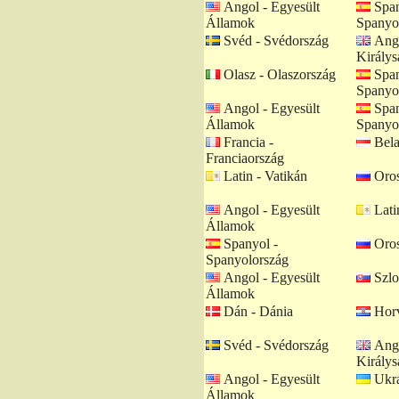
Angol - Egyesült
Span
Államok
Spanyo
Svéd - Svédország
Ango
Királys
Olasz - Olaszország
Span
Spanyo
Angol - Egyesült
Span
Államok
Spanyo
Francia -
Bela
Franciaország
Latin - Vatikán
Oros
Angol - Egyesült
Lati
Államok
Spanyol -
Oros
Spanyolország
Angol - Egyesült
Szlo
Államok
Dán - Dánia
Horv
Svéd - Svédország
Ango
Királys
Angol - Egyesült
Ukrá
Államok