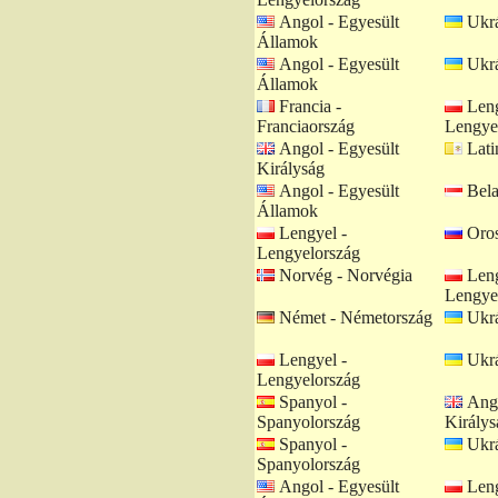
Angol - Egyesült
Ukrá
Államok
Angol - Egyesült
Ukrá
Államok
Francia -
Leng
Franciaország
Lengye
Angol - Egyesült
Lati
Királyság
Angol - Egyesült
Bela
Államok
Lengyel -
Oros
Lengyelország
Norvég - Norvégia
Leng
Lengye
Német - Németország
Ukrá
Lengyel -
Ukrá
Lengyelország
Spanyol -
Ango
Spanyolország
Királys
Spanyol -
Ukrá
Spanyolország
Angol - Egyesült
Leng