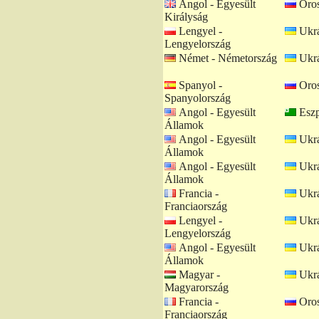
Angol - Egyesült
Oros
Királyság
Lengyel -
Ukrá
Lengyelország
Német - Németország
Ukrá
Spanyol -
Oros
Spanyolország
Angol - Egyesült
Eszp
Államok
Angol - Egyesült
Ukrá
Államok
Angol - Egyesült
Ukrá
Államok
Francia -
Ukrá
Franciaország
Lengyel -
Ukrá
Lengyelország
Angol - Egyesült
Ukrá
Államok
Magyar -
Ukrá
Magyarország
Francia -
Oros
Franciaország