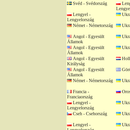
Svéd - Svédország
Leng
Lengye
Lengyel -
Ukrá
Lengyelország
Német - Németország
Ukrá
Angol - Egyesült
Ukrá
Államok
Angol - Egyesült
Ukrá
Államok
Angol - Egyesült
Holl
Királyság
Angol - Egyesült
Görö
Államok
Német - Németország
Ukrá
Francia -
Oros
Franciaország
Lengyel -
Ukrá
Lengyelország
Cseh - Csehország
Ukrá
Lengyel -
Ukrá
Lengyelország