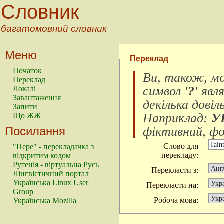
Словник
багатомовний словник
Меню
Переклад
Початок
Ви, також, м
Переклад
символ
'?'
явл
Локалі
Завантаження
декілька довіл
Запити
Наприклад:
У
Що ЖЖ
Посилання
фіктивний, фок
Слово для
"Пере" - перекладачка з
перекладу:
відкритим кодом
Рутенія - віртуальна Русь
Перекласти з:
Лінгвістичний портал
Українська Linux User
Перекласти на:
Group
Робоча мова:
Українська Mozilla