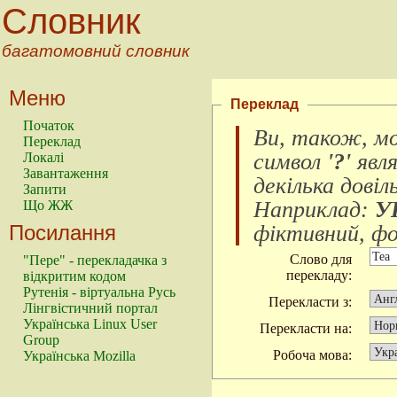
Словник
багатомовний словник
Меню
Переклад
Початок
Ви, також, м
Переклад
символ
'?'
явл
Локалі
Завантаження
декілька довіл
Запити
Наприклад:
У
Що ЖЖ
Посилання
фіктивний, фок
Слово для
"Пере" - перекладачка з
перекладу:
відкритим кодом
Рутенія - віртуальна Русь
Перекласти з:
Лінгвістичний портал
Українська Linux User
Перекласти на:
Group
Робоча мова:
Українська Mozilla