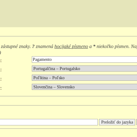
 zástupné znaky.
?
znamená
hocijaké písmeno
a
*
niekoľko písmen. Na
)
:
:
:
: