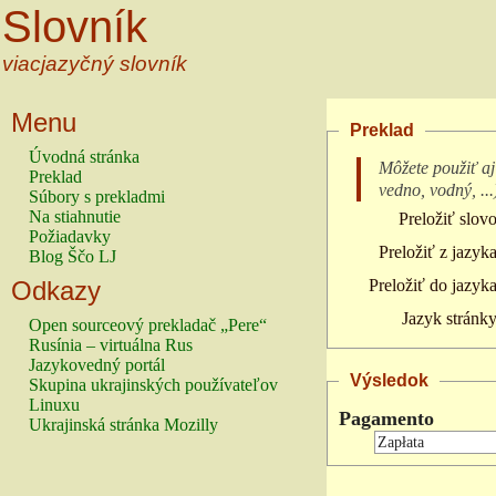
Slovník
viacjazyčný slovník
Menu
Preklad
Úvodná stránka
Môžete použiť aj
Preklad
vedno, vodný, ...
Súbory s prekladmi
Na stiahnutie
Preložiť slovo
Požiadavky
Preložiť z jazyka
Blog Ščo LJ
Odkazy
Preložiť do jazyka
Jazyk stránky
Open sourceový prekladač „Pere“
Rusínia – virtuálna Rus
Jazykovedný portál
Výsledok
Skupina ukrajinských používateľov
Linuxu
Pagamento
Ukrajinská stránka Mozilly