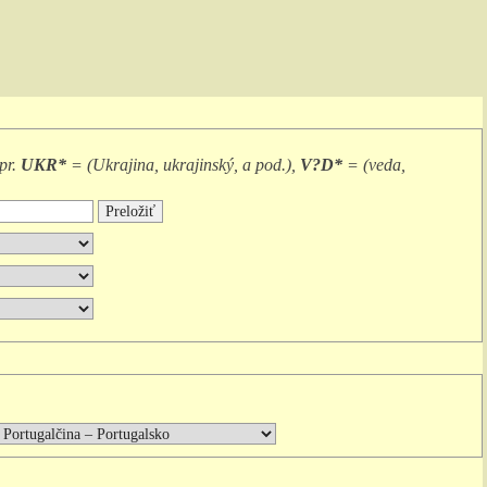
pr.
UKR*
= (
Ukrajina, ukrajinský, a pod.
),
V?D*
= (
veda,