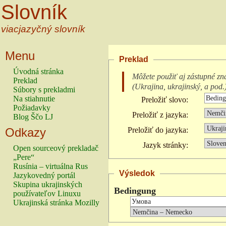
Slovník
viacjazyčný slovník
Menu
Preklad
Úvodná stránka
Môžete použiť aj zástupné zn
Preklad
(
Ukrajina, ukrajinský, a pod.
Súbory s prekladmi
Na stiahnutie
Preložiť slovo:
Požiadavky
Preložiť z jazyka:
Blog Ščo LJ
Odkazy
Preložiť do jazyka:
Jazyk stránky:
Open sourceový prekladač
„Pere“
Rusínia – virtuálna Rus
Výsledok
Jazykovedný portál
Skupina ukrajinských
Bedingung
používateľov Linuxu
Ukrajinská stránka Mozilly