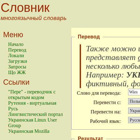
Словник
многоязычный словарь
Меню
Перевод
Начало
Также можно и
Перевод
Локали
представляет
Загрузки
несколько любы
Запросы
Що ЖЖ
Например:
УК
Ссылки
фиктивный, фок
"Пере" - переводчик с
Слово для перевода:
открытым кодом
Перевести с:
Рутения - виртуальная
Русь
Перевести на:
Лингвистический портал
Украинская Linux User
Рабочий язык:
Group
Украинская Mozilla
Результат