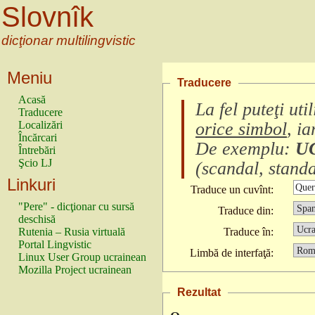
Slovnîk
dicţionar multilingvistic
Meniu
Traducere
Acasă
La fel puteţi ut
Traducere
Localizări
orice simbol
, i
Încărcari
De exemplu:
U
Întrebări
Şcio LJ
(
scandal, standa
Linkuri
Traduce un cuvînt:
"Pere" - dicţionar cu sursă
Traduce din:
deschisă
Rutenia – Rusia virtuală
Traduce în:
Portal Lingvistic
Limbă de interfaţă:
Linux User Group ucrainean
Mozilla Project ucrainean
Rezultat