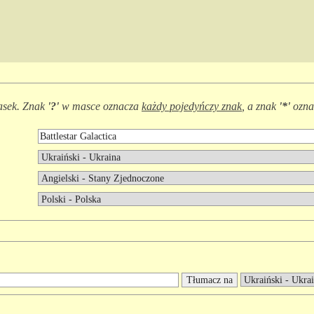
asek. Znak
'?'
w masce oznacza
każdy pojedyńczy znak
, a znak
'*'
ozna