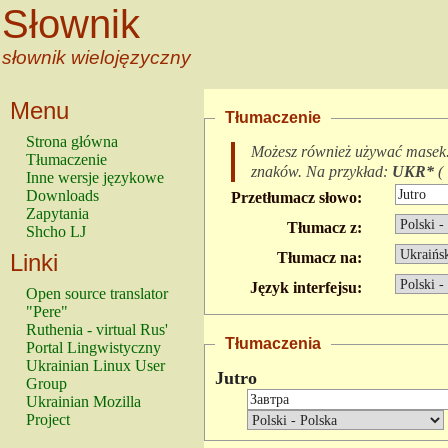
Słownik
słownik wielojęzyczny
Menu
Tłumaczenie
Strona główna
Możesz również używać masek
Tłumaczenie
znaków.
Na przykład:
UKR*
(
Inne wersje językowe
Downloads
Przetłumacz słowo:
Zapytania
Tłumacz z:
Shcho LJ
Linki
Tłumacz na:
Język interfejsu:
Open source translator
"Pere"
Ruthenia - virtual Rus'
Tłumaczenia
Portal Lingwistyczny
Ukrainian Linux User
Jutro
Group
Ukrainian Mozilla
Project