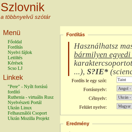
Szlovnik
a többnyelvű szótár
Menü
Fordítás
Főoldal
Használhatsz ma
Fordítás
Nyelvi fájlok
bármilyen egyedi 
Letöltés
karaktercsoporto
Kérések
Scso LJ
...
),
S?IE*
(
scienc
Linkek
Fordíts le egy szót:
"Pere" - Nyílt forrású
Forrásnyelv:
fordító
Ruthenia - virtuális Rusz
Célnyelv:
Nyelvészeti Portál
Felület nyelve:
Ukrán Linux
Felhasználói Csoport
Ukrán Mozilla Projekt
Eredmény