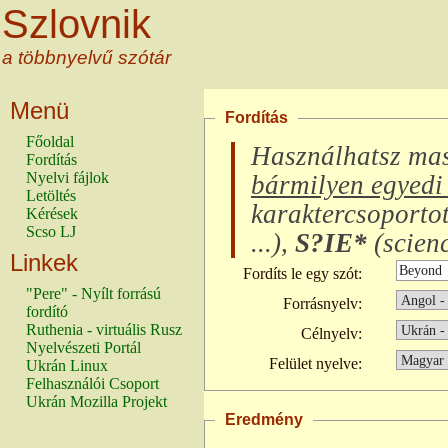
Szlovnik
a többnyelvű szótár
Menü
Fordítás
Főoldal
Használhatsz ma
Fordítás
Nyelvi fájlok
bármilyen egyedi 
Letöltés
karaktercsoporto
Kérések
Scso LJ
...
),
S?IE*
(
scienc
Linkek
Fordíts le egy szót:
"Pere" - Nyílt forrású
Forrásnyelv:
fordító
Ruthenia - virtuális Rusz
Célnyelv:
Nyelvészeti Portál
Felület nyelve:
Ukrán Linux
Felhasználói Csoport
Ukrán Mozilla Projekt
Eredmény