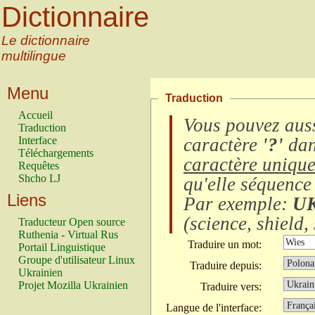
Dictionnaire
Le dictionnaire
multilingue
Menu
Traduction
Accueil
Vous pouvez auss
Traduction
Interface
caractère
'?'
dan
Téléchargements
caractère uniqu
Requêtes
Shcho LJ
qu'elle séquence
Liens
Par exemple:
U
(
science, shield, 
Traducteur Open source
Ruthenia - Virtual Rus
Traduire un mot:
Portail Linguistique
Groupe d'utilisateur Linux
Traduire depuis:
Ukrainien
Projet Mozilla Ukrainien
Traduire vers:
Langue de l'interface: