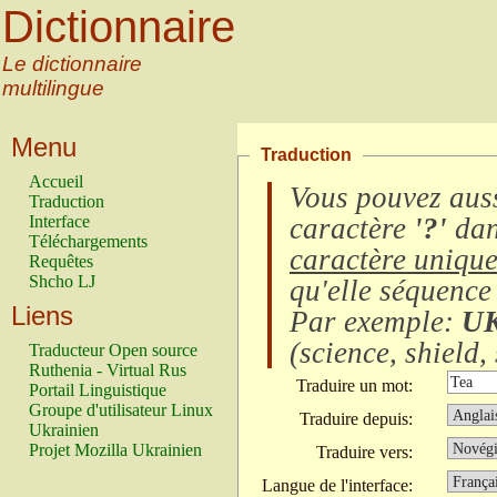
Dictionnaire
Le dictionnaire
multilingue
Menu
Traduction
Accueil
Vous pouvez auss
Traduction
Interface
caractère
'?'
dan
Téléchargements
caractère uniqu
Requêtes
Shcho LJ
qu'elle séquence
Liens
Par exemple:
U
(
science, shield, 
Traducteur Open source
Ruthenia - Virtual Rus
Traduire un mot:
Portail Linguistique
Groupe d'utilisateur Linux
Traduire depuis:
Ukrainien
Projet Mozilla Ukrainien
Traduire vers:
Langue de l'interface: