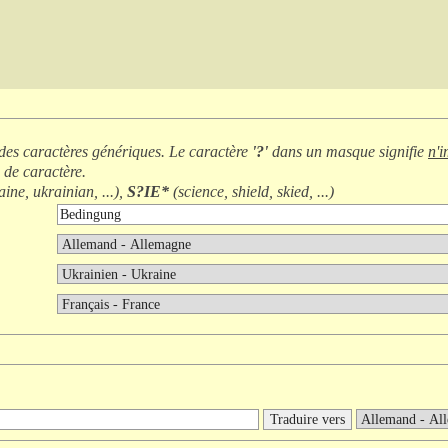
 des caractères génériques. Le caractère
'?'
dans un masque signifie
n'i
 de caractère
.
ine, ukrainian, ...
),
S?IE*
(
science, shield, skied, ...
)