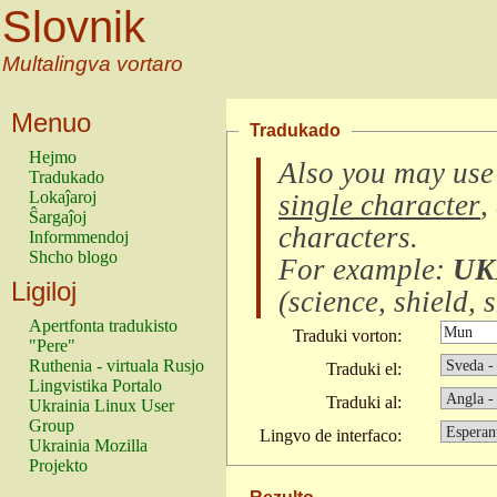
Slovnik
Multalingva vortaro
Menuo
Tradukado
Hejmo
Also you may use
Tradukado
Lokaĵaroj
single character
,
Ŝargaĵoj
characters
.
Informmendoj
Shcho blogo
For example:
UK
Ligiloj
(
science, shield, s
Apertfonta tradukisto
Traduki vorton:
"Pere"
Ruthenia - virtuala Rusjo
Traduki el:
Lingvistika Portalo
Traduki al:
Ukrainia Linux User
Group
Lingvo de interfaco:
Ukrainia Mozilla
Projekto