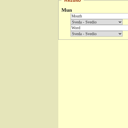
Rezulto
Mun