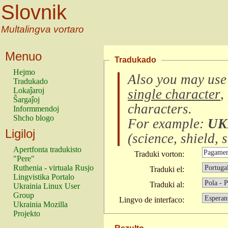
Slovnik
Multalingva vortaro
Menuo
Tradukado
Hejmo
Also you may use
Tradukado
Lokaĵaroj
single character
,
Ŝargaĵoj
characters
.
Informmendoj
Shcho blogo
For example:
UK
Ligiloj
(
science, shield, s
Apertfonta tradukisto
Traduki vorton:
"Pere"
Ruthenia - virtuala Rusjo
Traduki el:
Lingvistika Portalo
Traduki al:
Ukrainia Linux User
Group
Lingvo de interfaco:
Ukrainia Mozilla
Projekto