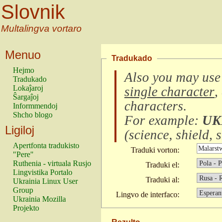
Slovnik
Multalingva vortaro
Menuo
Tradukado
Hejmo
Also you may use
Tradukado
Lokaĵaroj
single character
,
Ŝargaĵoj
characters
.
Informmendoj
Shcho blogo
For example:
UK
Ligiloj
(
science, shield, s
Apertfonta tradukisto
Traduki vorton:
"Pere"
Ruthenia - virtuala Rusjo
Traduki el:
Lingvistika Portalo
Traduki al:
Ukrainia Linux User
Group
Lingvo de interfaco:
Ukrainia Mozilla
Projekto