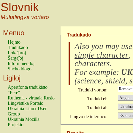
Slovnik
Multalingva vortaro
Menuo
Tradukado
Hejmo
Also you may use
Tradukado
Lokaĵaroj
single character
,
Ŝargaĵoj
characters
.
Informmendoj
Shcho blogo
For example:
UK
Ligiloj
(
science, shield, s
Apertfonta tradukisto
Traduki vorton:
"Pere"
Ruthenia - virtuala Rusjo
Traduki el:
Lingvistika Portalo
Traduki al:
Ukrainia Linux User
Group
Lingvo de interfaco:
Ukrainia Mozilla
Projekto