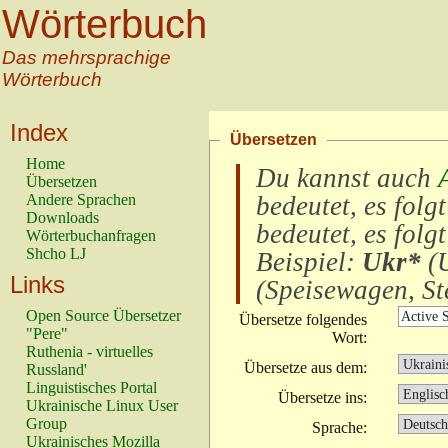
Wörterbuch
Das mehrsprachige
Wörterbuch
Index
Übersetzen
Home
Du kannst auch
Übersetzen
Andere Sprachen
bedeutet, es folg
Downloads
bedeutet, es folg
Wörterbuchanfragen
Shcho LJ
Beispiel:
Ukr*
(
U
Links
(
Speisewagen, Ste
Open Source Übersetzer
Übersetze folgendes
"Pere"
Wort:
Ruthenia - virtuelles
Übersetze aus dem:
Russland'
Linguistisches Portal
Übersetze ins:
Ukrainische Linux User
Group
Sprache:
Ukrainisches Mozilla