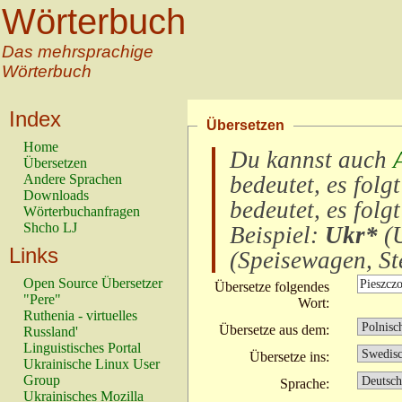
Wörterbuch
Das mehrsprachige
Wörterbuch
Index
Übersetzen
Home
Du kannst auch
Übersetzen
Andere Sprachen
bedeutet, es folg
Downloads
bedeutet, es folg
Wörterbuchanfragen
Shcho LJ
Beispiel:
Ukr*
(
U
Links
(
Speisewagen, Ste
Open Source Übersetzer
Übersetze folgendes
"Pere"
Wort:
Ruthenia - virtuelles
Übersetze aus dem:
Russland'
Linguistisches Portal
Übersetze ins:
Ukrainische Linux User
Group
Sprache:
Ukrainisches Mozilla