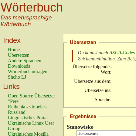
Wörterbuch
Das mehrsprachige
Wörterbuch
Index
Übersetzen
Home
Du kannst auch
ASCII-Codes
Übersetzen
Zeichenombination
. Zum Beis
Andere Sprachen
Downloads
Übersetze folgendes
Wörterbuchanfragen
Wort:
Shcho LJ
Übersetze aus dem:
Links
Übersetze ins:
Open Source Übersetzer
Sprache:
"Pere"
Ruthenia - virtuelles
Russland'
Ergebnisse
Linguistisches Portal
Ukrainische Linux User
Stanowisko
Group
Ukrainisches Mozilla