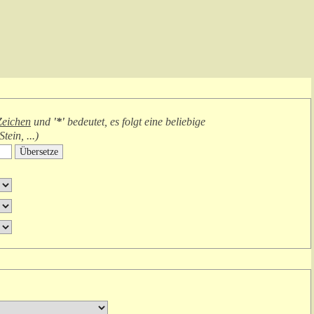
 Zeichen
und
'*'
bedeutet, es folgt
eine beliebige
tein, ...
)