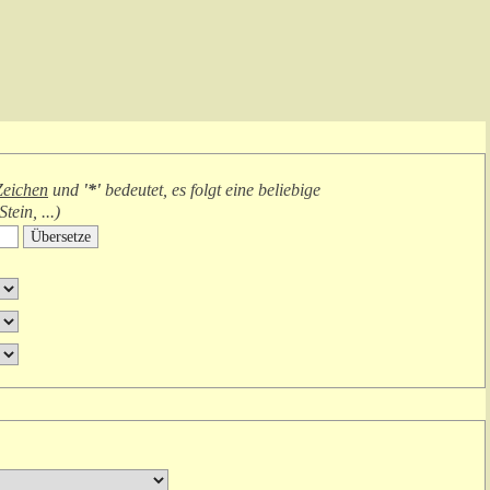
 Zeichen
und
'*'
bedeutet, es folgt
eine beliebige
tein, ...
)