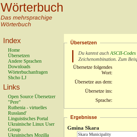
Wörterbuch
Das mehrsprachige
Wörterbuch
Index
Übersetzen
Home
Du kannst auch
ASCII-Codes
Übersetzen
Zeichenombination
. Zum Beis
Andere Sprachen
Downloads
Übersetze folgendes
Wörterbuchanfragen
Wort:
Shcho LJ
Übersetze aus dem:
Links
Übersetze ins:
Open Source Übersetzer
Sprache:
"Pere"
Ruthenia - virtuelles
Russland'
Ergebnisse
Linguistisches Portal
Ukrainische Linux User
Gmina Skara
Group
Ukrainisches Mozilla