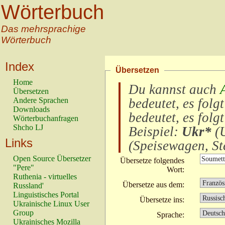
Wörterbuch
Das mehrsprachige
Wörterbuch
Index
Übersetzen
Home
Du kannst auch
Übersetzen
Andere Sprachen
bedeutet, es folg
Downloads
bedeutet, es folg
Wörterbuchanfragen
Shcho LJ
Beispiel:
Ukr*
(
U
Links
(
Speisewagen, Ste
Open Source Übersetzer
Übersetze folgendes
"Pere"
Wort:
Ruthenia - virtuelles
Übersetze aus dem:
Russland'
Linguistisches Portal
Übersetze ins:
Ukrainische Linux User
Group
Sprache:
Ukrainisches Mozilla