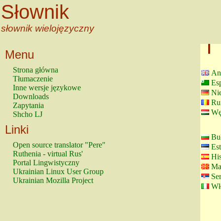
Słownik
słownik wielojęzyczny
Menu
Strona główna
Ang
Tłumaczenie
Es
Inne wersje językowe
Ni
Downloads
Ru
Zapytania
Wę
Shcho LJ
Linki
Buł
Open source translator "Pere"
Est
Ruthenia - virtual Rus'
His
Portal Lingwistyczny
Ma
Ukrainian Linux User Group
Ser
Ukrainian Mozilla Project
Wł