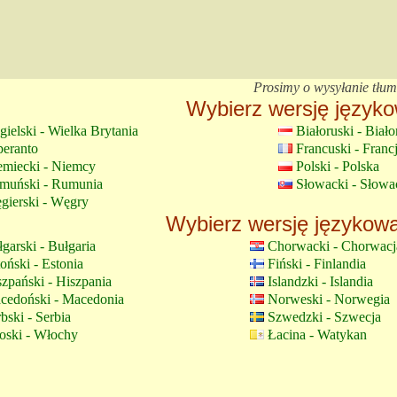
Prosimy o wysyłanie tłu
Wybierz wersję języko
ielski - Wielka Brytania
Białoruski - Biało
peranto
Francuski - Franc
emiecki - Niemcy
Polski - Polska
muński - Rumunia
Słowacki - Słowa
gierski - Węgry
Wybierz wersję językową
garski - Bułgaria
Chorwacki - Chorwacj
oński - Estonia
Fiński - Finlandia
zpański - Hiszpania
Islandzki - Islandia
cedoński - Macedonia
Norweski - Norwegia
bski - Serbia
Szwedzki - Szwecja
oski - Włochy
Łacina - Watykan