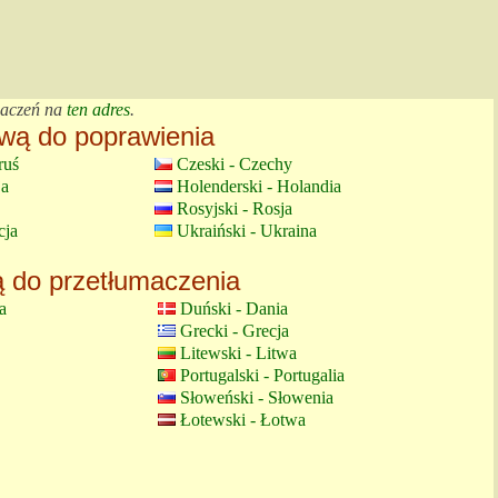
maczeń na
ten adres
.
wą do poprawienia
ruś
Czeski - Czechy
ja
Holenderski - Holandia
Rosyjski - Rosja
cja
Ukraiński - Ukraina
 do przetłumaczenia
a
Duński - Dania
Grecki - Grecja
Litewski - Litwa
Portugalski - Portugalia
Słoweński - Słowenia
Łotewski - Łotwa