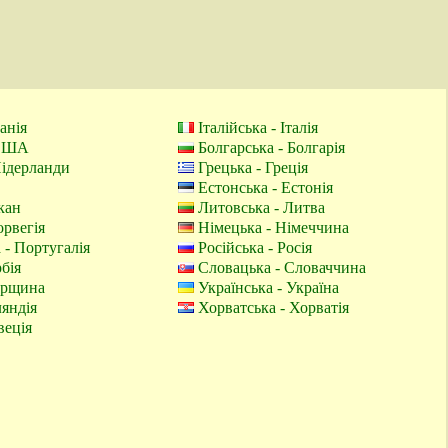
панія
Італійська - Італія
 США
Болгарська - Болгарія
Нідерланди
Грецька - Греція
Естонська - Естонія
кан
Литовська - Литва
орвегія
Німецька - Німеччина
 - Португалія
Російська - Росія
бія
Словацька - Словаччина
орщина
Українська - Україна
ляндія
Хорватська - Хорватія
веція