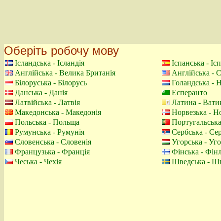
Оберіть робочу мову
Ісландська - Ісландія
Іспанська - Іс
Англійська - Велика Британія
Англійська -
Білоруська - Білорусь
Голандська - 
Данська - Данія
Есперанто
Латвійська - Латвія
Латина - Вати
Македонська - Македонія
Норвезька - Н
Польська - Польща
Португальська
Румунська - Румунія
Сербська - Сер
Словенська - Словенія
Угорська - Уг
Французька - Франція
Фінська - Фін
Чеська - Чехія
Шведська - Ш