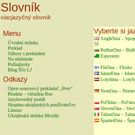
Slovník
viacjazyčný slovník
Vyberte si ja
Menu
Angličtina – Spo
Úvodná stránka
SÍ
Preklad
Bulharčina – Bul
Súbory s prekladmi
Esperanto
Na stiahnutie
Požiadavky
Fínčina – Fínsko
Blog Ščo LJ
Islandčina – Islan
Odkazy
Lotyština – Lotyš
Open sourceový prekladač „Pere“
Nemčina – Neme
Rusínia – virtuálna Rus
Jazykovedný portál
Poľština – Poľsko
Skupina ukrajinských používateľov
Slovenčina – Slo
Linuxu
Taliančina – Tali
Ukrajinská stránka Mozilly
Španielčina – Špa