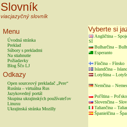
Slovník
viacjazyčný slovník
Vyberte si ja
Menu
Angličtina – Spo
Úvodná stránka
SÍ
Preklad
Bulharčina – Bul
Súbory s prekladmi
Esperanto
Na stiahnutie
Požiadavky
Fínčina – Fínsko
Blog Ščo LJ
Islandčina – Islan
Odkazy
Lotyština – Lotyš
Open sourceový prekladač „Pere“
Nemčina – Neme
Rusínia – virtuálna Rus
Jazykovedný portál
Poľština – Poľsko
Skupina ukrajinských používateľov
Slovenčina – Slo
Linuxu
Taliančina – Tali
Ukrajinská stránka Mozilly
Španielčina – Špa