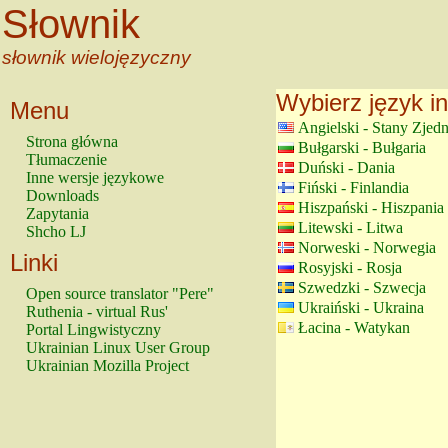
Słownik
słownik wielojęzyczny
Wybierz język in
Menu
Angielski - Stany Zjed
Strona główna
Bułgarski - Bułgaria
Tłumaczenie
Duński - Dania
Inne wersje językowe
Fiński - Finlandia
Downloads
Hiszpański - Hiszpania
Zapytania
Litewski - Litwa
Shcho LJ
Norweski - Norwegia
Linki
Rosyjski - Rosja
Szwedzki - Szwecja
Open source translator "Pere"
Ukraiński - Ukraina
Ruthenia - virtual Rus'
Łacina - Watykan
Portal Lingwistyczny
Ukrainian Linux User Group
Ukrainian Mozilla Project