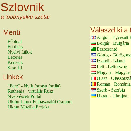
Szlovnik
a többnyelvű szótár
Válaszd ki a 
Menü
Angol - Egyesült 
Főoldal
Bolgár - Bulgária
Fordítás
Eszperantó
Nyelvi fájlok
Görög - Görögors
Letöltés
Izlandi - Izland
Kérések
Lett - Lettország
Scso LJ
Magyar - Magyaro
Linkek
Olasz - Olaszorsz
Román - Románia
"Pere" - Nyílt forrású fordító
Szerb - Szerbia
Ruthenia - virtuális Rusz
Ukrán - Ukrajna
Nyelvészeti Portál
Ukrán Linux Felhasználói Csoport
Ukrán Mozilla Projekt