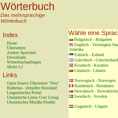
Wörterbuch
Das mehrsprachige
Wörterbuch
Wähle eine Spra
Index
Bulgarisch - Bulgarien
Home
Englisch - Vereinigten St
Übersetzen
Amerika
Andere Sprachen
Estnisch - Estland
Downloads
Griechisch - Griechenland
Wörterbuchanfragen
Kroatisch - Kroatien
Shcho LJ
Litauisch - Litauen
Links
Norwegisch - Norwegen
Open Source Übersetzer "Pere"
Rumänisch - Rumänien
Ruthenia - virtuelles Russland'
Slowakisch - Slowakische
Linguistisches Portal
Swedisch - Sweden
Ukrainische Linux User Group
Ukrainisches Mozilla Projekt
Ungarisch - Ungarn