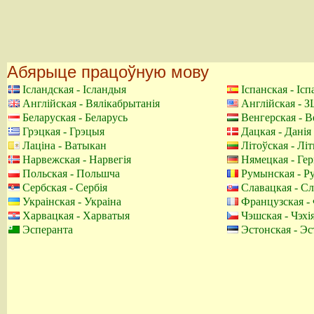
Абярыце працоўную мову
Ісландская - Ісландыя
Іспанская - Ісп
Англійская - Вялікабрытанія
Англійская - 
Беларуская - Беларусь
Венгерская - 
Грэцкая - Грэцыя
Дацкая - Данія
Лаціна - Ватыкан
Літоўская - Літ
Нарвежская - Нарвегія
Нямецкая - Гер
Польская - Польшча
Румынская - Р
Сербская - Сербія
Славацкая - Сл
Украінская - Украіна
Французская -
Харвацкая - Харватыя
Чэшская - Чэхі
Эсперанта
Эстонская - Эс