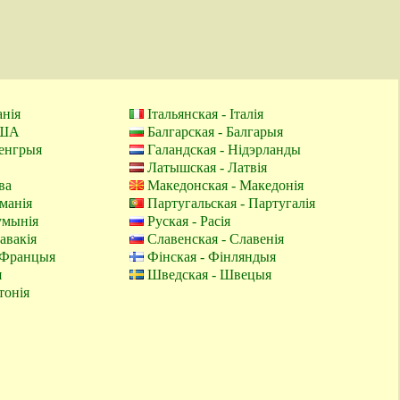
анія
Італьянская - Італія
ЗША
Балгарская - Балгарыя
Венгрыя
Галандская - Нідэрланды
Латышская - Латвія
ва
Македонская - Македонія
манія
Партугальская - Партугалія
умынія
Руская - Расія
авакія
Славенская - Славенія
 Францыя
Фінская - Фінляндыя
я
Шведская - Швецыя
тонія